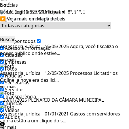
E-sic
NotÍcias
Poder Legislativo Municipal
✔ LAI (Lei 12.527/2011) no art. 8º, §1º, I
▼
▶ Veja mais em Mapa de Leis
Filtrar por todos
Assessoria Jurídica
15/05/2025
Agora, você fiscaliza o
Acesso à Informação
poder público onde estive...
Cidadão
ver mais
Empresas
Fotos
Assessoria Jurídica
12/05/2025
Processos Licitatórios
Notícias
Online, a nova era das lici...
Secretarias
ver mais
Servidor
Transparência
20/01/2025
PLENARIO DA CÂMARA MUNICIPAL
Turistas
Videos
Assessoria Jurídica
01/01/2021
Gastos com servidores
Áudios
agora estão a um clique do s...
ver mais