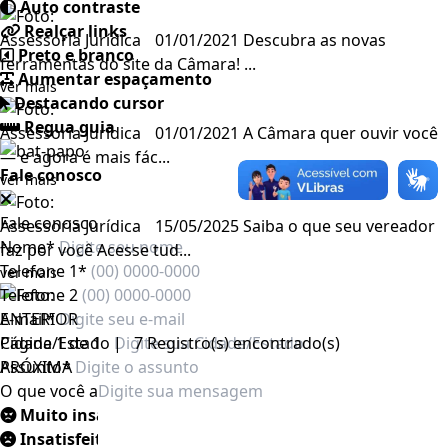
Auto contraste
Realçar links
Assessoria Jurídica
01/01/2021
Descubra as novas
Preto e branco
ferramentas do site da Câmara! ...
Aumentar espaçamento
ver mais
Destacando cursor
Regua guia
Assessoria Jurídica
01/01/2021
A Câmara quer ouvir você
— e agora é mais fác...
Fale conosco
ver mais
Fale conosco
Assessoria Jurídica
15/05/2025
Saiba o que seu vereador
Nome*
faz por você Acesse tud...
Telefone 1*
ver mais
Telefone 2
E-mail*
ANTERIOR
Cidade/Estado
Página 1 de 1 | 7 Registro(s) encontrado(s)
Assunto*
PRÓXIMA
O que você achou da nossa página ?
Muito insatisfeito
Insatisfeito