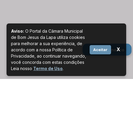
Aviso:
O Portal da Câmara Municipal
de Bom Jesus da Lapa utiliza cookies
para melhorar a sua experiência, de
X
Fale conosco
acordo com a nossa Política de
Aceitar
Privacidade, ao continuar navegando,
você concorda com estas condições
Leia nosso
Termo de Uso
.
Agenda