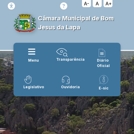
A-
A
A+
Câmara Municipal de Bom
Jesus da Lapa
Transparência
Menu
Diário
Oficial
Legislativo
Ouvidoria
E-sic