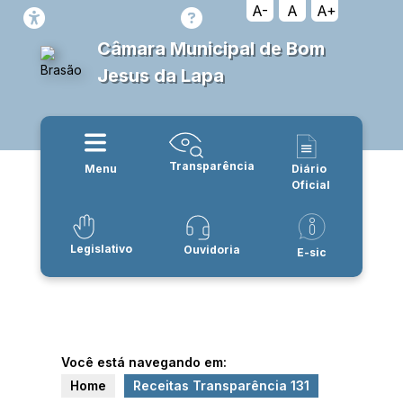
A-
A
A+
Câmara Municipal de Bom
Jesus da Lapa
Transparência
Menu
Diário
Oficial
Legislativo
Ouvidoria
E-sic
Você está navegando em:
Home
Receitas Transparência 131