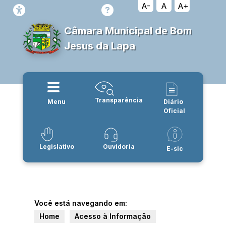
A-
A
A+
Câmara Municipal de Bom
Jesus da Lapa
Transparência
Menu
Diário
Oficial
Legislativo
Ouvidoria
E-sic
Você está navegando em:
Home
Acesso à Informação