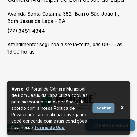
Avenida Santa Catarina,382, Bairro São João II,
Bom Jesus da Lapa - BA
(77) 3481-4344
Atendimento: segunda a sexta-feira, das 08:00 às
13:00 horas.
Aviso:
O Portal da Câmara Municipal
Desenvolvido por
de Bom Jesus da Lapa utiliza cookies
para melhorar a sua experiência, de
X
acordo com a nossa Política de
Aceitar
Privacidade, ao continuar navegando,
você concorda com estas condições
Fale conosco
Leia nosso
Termo de Uso
.