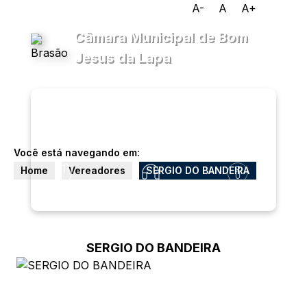
A-
A
A+
Câmara Municipal de Bom
Jesus da Lapa
Transparência
Menu
Diário
Oficial
Você está navegando em:
Home
Vereadores
SERGIO DO BANDEIRA
Legislativo
Ouvidoria
E-sic
SERGIO DO BANDEIRA