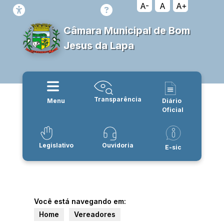
A-
A
A+
Câmara Municipal de Bom
Jesus da Lapa
Transparência
Menu
Diário
Oficial
Legislativo
Ouvidoria
E-sic
Você está navegando em:
Home
Vereadores