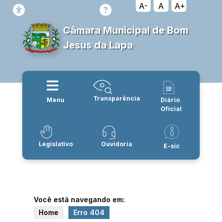
A-
A
A+
Câmara Municipal de Bom
Jesus da Lapa
Transparência
Menu
Diário
Oficial
Legislativo
Ouvidoria
E-sic
Você está navegando em:
Home
Erro 404