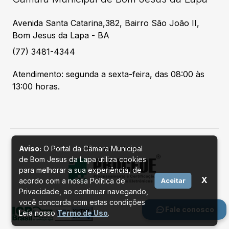
Avenida Santa Catarina,382, Bairro São João II,
Bom Jesus da Lapa - BA
(77) 3481-4344
Atendimento: segunda a sexta-feira, das 08:00 às
13:00 horas.
Aviso:
O Portal da Câmara Municipal
Desenvolvido por
de Bom Jesus da Lapa utiliza cookies
para melhorar a sua experiência, de
X
acordo com a nossa Política de
Aceitar
Privacidade, ao continuar navegando,
você concorda com estas condições
Fale conosco
Leia nosso
Termo de Uso
.