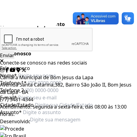
Auto contraste
Realçar links
Preto e branco
Aumentar espaçamento
Destacando cursor
Regua guia
Fale conosco
Conecte-se conosco nas redes sociais
Fale conosco
Nome*
Câmara Municipal de Bom Jesus da Lapa
Telefone 1*
Avenida Santa Catarina,382, Bairro São João II, Bom Jesus
Telefone 2
da Lapa - BA
E-mail*
(77) 3481-4344
Cidade/Estado
Atendimento: segunda a sexta-feira, das 08:00 às 13:00
Assunto*
horas.
Desenvolvido por