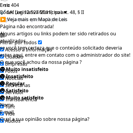
E-sic
Erro 404
Poder Legislativo Municipal
✔ LAI (Lei 12.527/2011) no art. 48, § II
▼
▶ Veja mais em Mapa de Leis
Página não encontrada!
Alguns artigos ou links podem ter sido retirados ou
atualizados.
Filtrar por todos
se você tem certeza que o conteúdo solicitado deveria
Acesso à Informação
estar aqui, entre em contato com o administrador do site!
Cidadão
O que você achou da nossa página ?
Empresas
Muito insatisfeito
Fotos
Insatisfeito
Notícias
Regular
Secretarias
Satisfeito
Servidor
Muito satisfeito
Transparência
Nome
Turistas
E-mail
Videos
Qual a sua opinião sobre nossa página?
Áudios