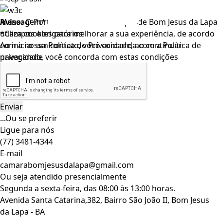
Mensagem*
Aviso:
O Portal da Câmara Municipal de Bom Jesus da Lapa
*Campos obrigatórios
utiliza cookies para melhorar a sua experiência, de acordo
Ao iniciar um contato, você concorda com a
com a nossa Política de Privacidade, ao continuar
Política de
privacidade
navegando, você concorda com estas condições
Leia nosso
Termo de Uso
.
Aceitar
X
...Ou se preferir
Ligue para nós
(77) 3481-4344
E-mail
camarabomjesusdalapa@gmail.com
Ou seja atendido presencialmente
Segunda a sexta-feira, das 08:00 às 13:00 horas.
Avenida Santa Catarina,382, Bairro São João II, Bom Jesus
da Lapa - BA