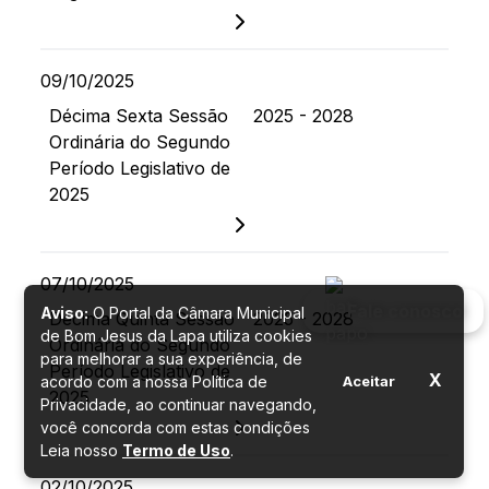
09/10/2025
Décima Sexta Sessão
2025 - 2028
Ordinária do Segundo
Período Legislativo de
2025
07/10/2025
Fale conosco
Aviso:
O Portal da Câmara Municipal
Décima Quinta Sessão
2025 - 2028
de Bom Jesus da Lapa utiliza cookies
Ordinária do Segundo
para melhorar a sua experiência, de
Período Legislativo de
X
acordo com a nossa Política de
Aceitar
2025
Privacidade, ao continuar navegando,
você concorda com estas condições
Leia nosso
Termo de Uso
.
02/10/2025