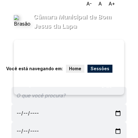
A-
A
A+
Câmara Municipal de Bom
Jesus da Lapa
Transparência
Menu
Diário
Oficial
Você está navegando em:
Home
Sessões
Legislativo
Ouvidoria
E-sic