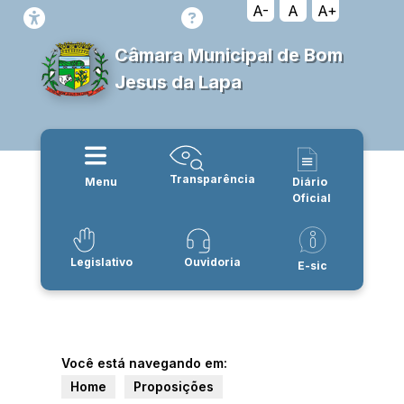
A-
A
A+
Câmara Municipal de Bom
Jesus da Lapa
Transparência
Menu
Diário
Oficial
Legislativo
Ouvidoria
E-sic
Você está navegando em:
Home
Proposições