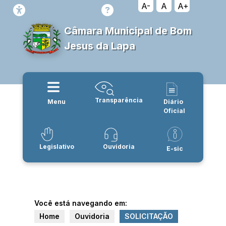
A-
A
A+
Câmara Municipal de Bom
Jesus da Lapa
Transparência
Menu
Diário
Oficial
Legislativo
Ouvidoria
E-sic
Você está navegando em:
Home
Ouvidoria
SOLICITAÇÃO